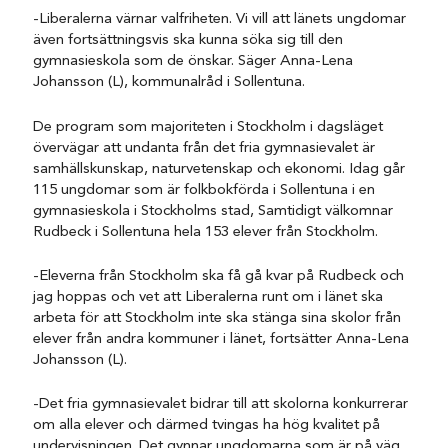
-Liberalerna värnar valfriheten. Vi vill att länets ungdomar
även fortsättningsvis ska kunna söka sig till den
gymnasieskola som de önskar. Säger Anna-Lena
Johansson (L), kommunalråd i Sollentuna.
De program som majoriteten i Stockholm i dagsläget
övervägar att undanta från det fria gymnasievalet är
samhällskunskap, naturvetenskap och ekonomi. Idag går
115 ungdomar som är folkbokförda i Sollentuna i en
gymnasieskola i Stockholms stad, Samtidigt välkomnar
Rudbeck i Sollentuna hela 153 elever från Stockholm.
-Eleverna från Stockholm ska få gå kvar på Rudbeck och
jag hoppas och vet att Liberalerna runt om i länet ska
arbeta för att Stockholm inte ska stänga sina skolor från
elever från andra kommuner i länet, fortsätter Anna-Lena
Johansson (L).
-Det fria gymnasievalet bidrar till att skolorna konkurrerar
om alla elever och därmed tvingas ha hög kvalitet på
undervisningen. Det gynnar ungdomarna som är på väg