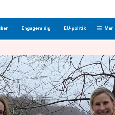
iker
Engagera dig
EU-politik
Mer