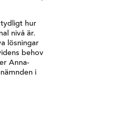
tydligt hur
l nivå är.
va lösningar
videns behov
ger Anna-
snämnden i