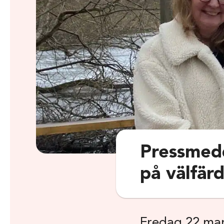
Pressmedd
på välfär
Fredag 22 ma