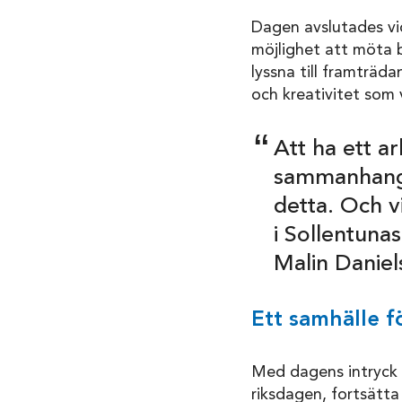
Dagen avslutades vid
möjlighet att möta 
lyssna till framträd
och kreativitet som 
Att ha ett arb
sammanhang 
detta. Och v
i Sollentuna
Malin Daniel
Ett samhälle fö
Med dagens intryck o
riksdagen, fortsätta