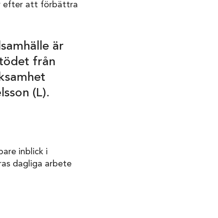
efter att förbättra
lsamhälle är
tödet från
rksamhet
sson (L).
are inblick i
as dagliga arbete