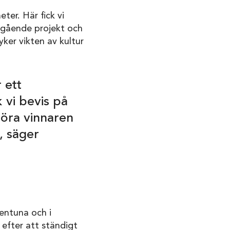
er. Här fick vi
ågående projekt och
ker vikten av kultur
r ett
vi bevis på
höra vinnaren
, säger
lentuna och i
 efter att ständigt