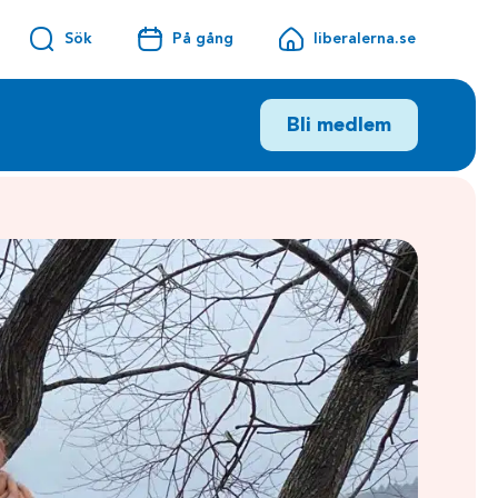
Sök
På gång
liberalerna.se
Bli medlem