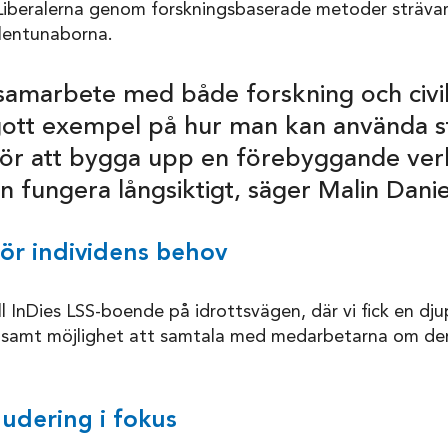
Liberalerna genom forskningsbaserade metoder strävar 
ollentunaborna.
samarbete med både forskning och civi
gott exempel på hur man kan använda s
för att bygga upp en förebyggande ve
 fungera långsiktigt, säger Malin Daniel
r individens behov
l InDies LSS-boende på idrottsvägen, där vi fick en djup
r samt möjlighet att samtala med medarbetarna om der
ludering i fokus