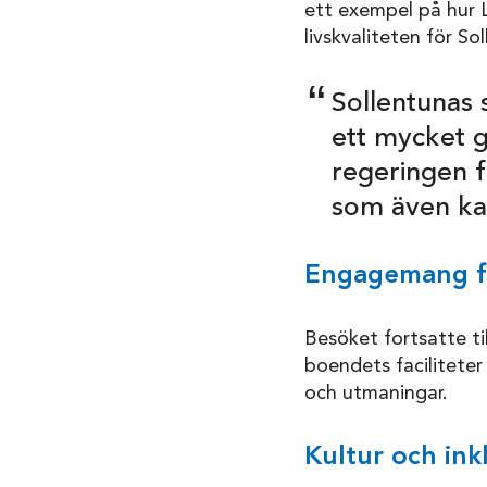
ett exempel på hur 
livskvaliteten för S
Sollentunas 
ett mycket 
regeringen 
som även kan
Engagemang fö
Besöket fortsatte til
boendets facilitete
och utmaningar.
Kultur och ink