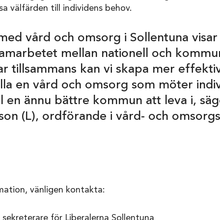
a välfärden till individens behov.
med vård och omsorg i Sollentuna visar 
amarbetet mellan nationell och kommuna
ar tillsammans kan vi skapa mer effekti
älla en vård och omsorg som möter indi
ill en ännu bättre kommun att leva i, sä
son (L), ordförande i vård- och omsorg
rmation, vänligen kontakta:
sk sekreterare för Liberalerna Sollentuna