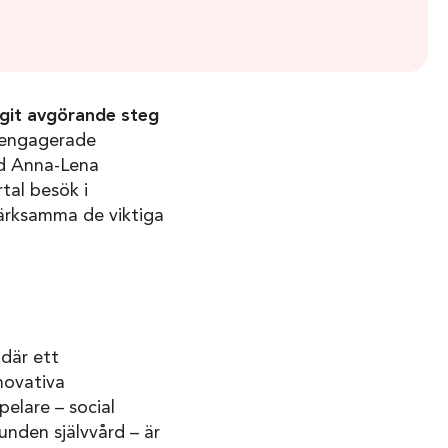
tagit avgörande steg
 engagerade
ed Anna-Lena
tal besök i
ärksamma de viktiga
 där ett
novativa
elare – social
nden självvård – är