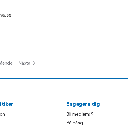
na.se
ående
Nästa
itiker
Engagera dig
son
Bli medlem
På gång