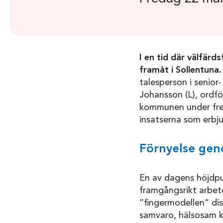
I en tid där välfärd
framåt i Sollentuna.
talesperson i senior
Johansson (L), ordf
kommunen under fred
insatserna som erbj
Förnyelse gen
En av dagens höjdpu
framgångsrikt arbet
”fingermodellen” di
samvaro, hälsosam k