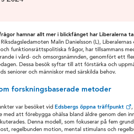
sfrågor hamnar allt mer i blickfånget har Liberalerna 
Riksdagsledamoten Malin Danielsson (L), Liberalernas
- och funktionsrättspolitiska frågor, har tillsammans m
örande i vård- och omsorgsnämnden, genomfört ett fler
agen. Dessa besök syftar till att förstärka och uppm
uds seniorer och människor med särskilda behov.
om forskningsbaserade metoder
nkter var besöket vid
Edsbergs öppna träffpunkt
,
e med att förebygga ohälsa bland äldre genom den in
skuterades. Denna modell, som fokuserar på fem grundp
ost, regelbunden motion, mental stimulans och regelbu