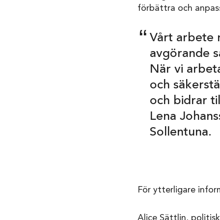
förbättra och anpass
Vårt arbete 
avgörande s
När vi arbet
och säkerst
och bidrar t
Lena Johans
Sollentuna.
För ytterligare info
Alice Sättlin, politi