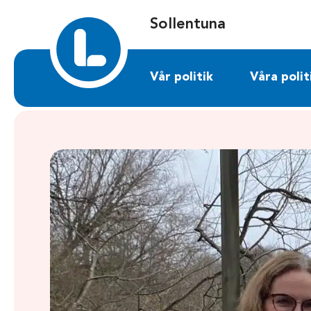
Sök på sollentuna.liberalerna.se
Sollentuna
Vår politik
Våra polit