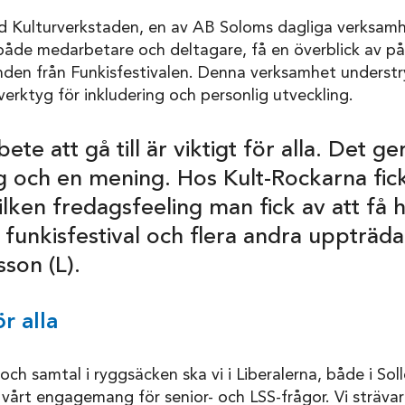
 Kulturverkstaden, en av AB Soloms dagliga verksamhet
både medarbetare och deltagare, få en överblick av p
anden från Funkisfestivalen. Denna verksamhet understry
verktyg för inkludering och personlig utveckling.
ete att gå till är viktigt för alla. Det ge
och en mening. Hos Kult-Rockarna fick 
ilken fredagsfeeling man fick av att få 
s funkisfestival och flera andra uppträda
sson (L).
r alla
ch samtal i ryggsäcken ska vi i Liberalerna, både i Sol
 vårt engagemang för senior- och LSS-frågor. Vi strävar