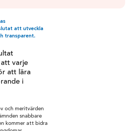
nas
lutat att utveckla
ch transparent.
ltat
att varje
r att lära
örande i
rov och meritvärden
snämnden snabbare
gen kommer att bidra
 ungdomar.