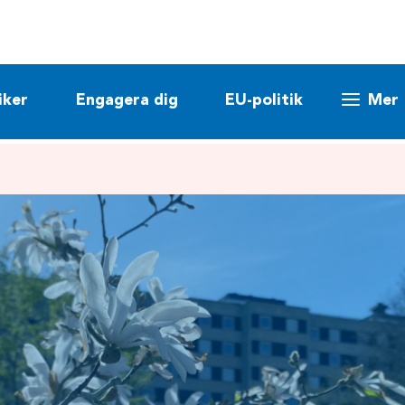
iker
Engagera dig
EU-politik
Mer