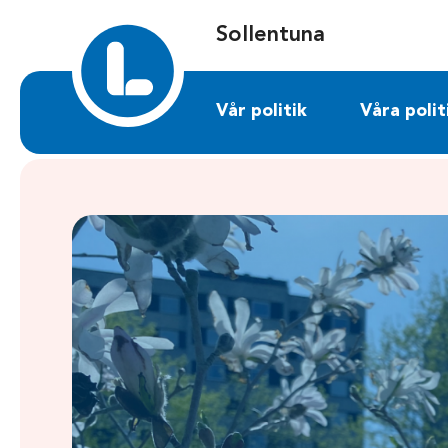
Sök på sollentuna.liberalerna.se
Sollentuna
Vår politik
Våra polit