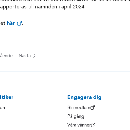
pporteras till nämnden i april 2024.
get
här
.
ående
Nästa
itiker
Engagera dig
son
Bli medlem
På gång
Våra vänner