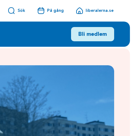
Sök
På gång
liberalerna.se
Bli medlem