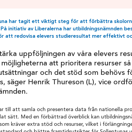
tuna har tagit ett viktigt steg för att förbättra skolor
 På initiativ av Liberalerna har utbildningsnämnden bes
ör att redovisa elevers studieresultat mer effektivt o
ärka uppföljningen av våra elevers resu
 möjligheterna att prioritera resurser så 
utsättningar och det stöd som behövs fö
s, säger Henrik Thureson (L), vice ordf
nämnden.
r till att samla och presentera data från nationella p
mlat sätt. Med en förbättrad överblick kan utbildning
som kräver extra stöd och resurser, vilket i förlängnin
gsstandard och bättre framtidsutsikter för Sollentunas