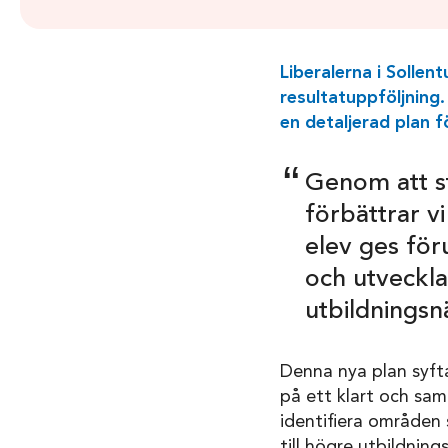
Liberalerna i Sollen
resultatuppföljning.
en detaljerad plan f
Genom att st
förbättrar vi
elev ges för
och utveckla
utbildnings
Denna nya plan syfta
på ett klart och sa
identifiera områden 
till högre utbildnin