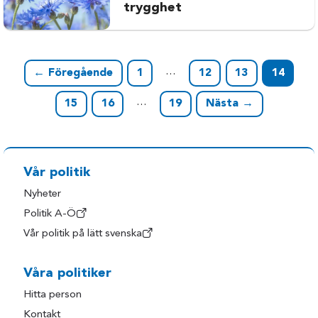
trygghet
…
← Föregående
1
12
13
14
…
15
16
19
Nästa →
Vår politik
Nyheter
Politik A-Ö
Vår politik på lätt svenska
Våra politiker
Hitta person
Kontakt